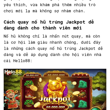
yêu thích, vừa khám phá thêm nhiều trò
chơi mới lạ mà không sợ nhàm chán.
Cách quay nổ hũ trúng Jackpot dễ
dàng dành cho thành viên mới
Nổ hũ không chỉ là nhấn nút quay, mà còn
là cơ hội làm giàu nhanh chóng, dưới đây
là những cách quay nổ hũ trúng Jackpot dễ
dàng và dễ áp dụng dành cho hội viên nhà
cái Hello88: