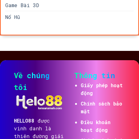
Á
Game Bài 3D
Nổ Hũ
Về chúng
Thông tin
Giấy phép hoạt
tôi
động
Chính sách bảo
mật
HELLO88
được
Điều khoản
vinh danh là
hoạt động
thiên đường giải