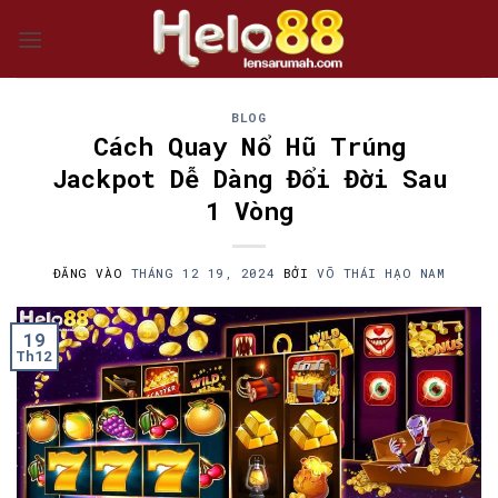
Bỏ
qua
nội
dung
BLOG
Cách Quay Nổ Hũ Trúng
Jackpot Dễ Dàng Đổi Đời Sau
1 Vòng
ĐĂNG VÀO
THÁNG 12 19, 2024
BỞI
VÕ THÁI HẠO NAM
19
Th12