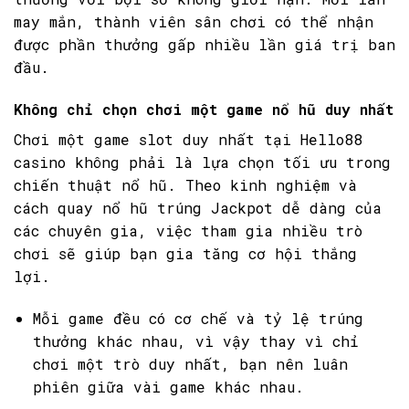
may mắn, thành viên sân chơi có thể nhận
được phần thưởng gấp nhiều lần giá trị ban
đầu.
Không chỉ chọn chơi một game nổ hũ duy nhất
Chơi một game slot duy nhất tại Hello88
casino không phải là lựa chọn tối ưu trong
chiến thuật nổ hũ. Theo kinh nghiệm và
cách quay nổ hũ trúng Jackpot dễ dàng của
các chuyên gia, việc tham gia nhiều trò
chơi sẽ giúp bạn gia tăng cơ hội thắng
lợi.
Mỗi game đều có cơ chế và tỷ lệ trúng
thưởng khác nhau, vì vậy thay vì chỉ
chơi một trò duy nhất, bạn nên luân
phiên giữa vài game khác nhau.