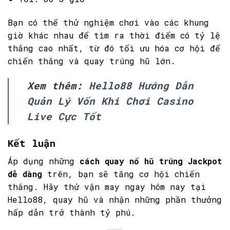
Bạn có thể thử nghiệm chơi vào các khung
giờ khác nhau để tìm ra thời điểm có tỷ lệ
thắng cao nhất, từ đó tối ưu hóa cơ hội để
chiến thắng và quay trúng hũ lớn.
Xem thêm:
Hello88 Hướng Dẫn
Quản Lý Vốn Khi Chơi Casino
Live Cực Tốt
Kết luận
Áp dụng những
cách quay nổ hũ trúng Jackpot
dễ dàng
trên, bạn sẽ tăng cơ hội chiến
thắng. Hãy thử vận may ngay hôm nay tại
Hello88, quay hũ và nhận những phần thưởng
hấp dẫn trở thành tỷ phú.