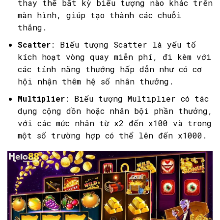
thay thế bất kỳ biểu tượng nào khác trên
màn hình, giúp tạo thành các chuỗi
thắng.
Scatter
: Biểu tượng Scatter là yếu tố
kích hoạt vòng quay miễn phí, đi kèm với
các tính năng thưởng hấp dẫn như có cơ
hội nhận thêm hệ số nhân thưởng.
Multiplier
: Biểu tượng Multiplier có tác
dụng cộng dồn hoặc nhân bội phần thưởng,
với các mức nhân từ x2 đến x100 và trong
một số trường hợp có thể lên đến x1000.