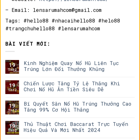
– Email:
lensarumahcom@gmail.com
Tags: #hello88 #nhacaihello88 #helo88
#trangchuhello88 #lensarumahcom
BÀI VIẾT MỚI:
Kinh Nghiệm Quay Nổ Hũ Liên Tục
19
Trúng Lớn Đổi Thưởng Khủng
Th12
Không
có
Chiến Lược Tăng Tỷ Lệ Thắng Khi
bình
19
luận
Chơi Nổ Hũ Ăn Tiền Siêu Dễ
Th12
ở
Kinh
Không
Nghiệm
có
Bí Quyết Săn Nổ Hũ Trúng Thưởng Cao
Quay
bình
19
Nổ
luận
Tăng 99% Cơ Hội Thắng
Th12
Hũ
ở
Liên
Chiến
Không
Tục
Lược
có
Thủ Thuật Chơi Baccarat Trực Tuyến
Trúng
Tăng
bình
19
Lớn
Tỷ
luận
Hiệu Quả Và Mới Nhất 2024
Th12
Đổi
Lệ
ở
Thưởng
Thắng
Bí
Không