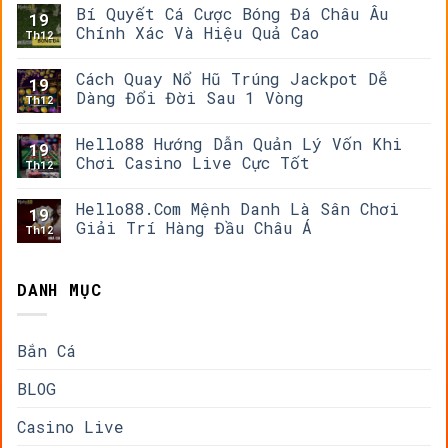
Khủng
Khi
Quyết
có
Bí Quyết Cá Cược Bóng Đá Châu Âu
Chơi
Săn
bình
19
Nổ
Nổ
luận
Chính Xác Và Hiệu Quả Cao
Th12
Hũ
Hũ
ở
Ăn
Trúng
Thủ
Không
Tiền
Thưởng
Thuật
có
Cách Quay Nổ Hũ Trúng Jackpot Dễ
Siêu
Cao
Chơi
bình
19
Dễ
Tăng
Baccarat
luận
Dàng Đổi Đời Sau 1 Vòng
Th12
99%
Trực
ở
Cơ
Tuyến
Bí
Không
Hội
Hiệu
Quyết
có
Hello88 Hướng Dẫn Quản Lý Vốn Khi
Thắng
Quả
Cá
bình
19
Và
Cược
luận
Chơi Casino Live Cực Tốt
Th12
Mới
Bóng
ở
Nhất
Đá
Cách
Không
2024
Châu
Quay
có
Hello88.Com Mệnh Danh Là Sân Chơi
Âu
Nổ
bình
19
Chính
Hũ
luận
Giải Trí Hàng Đầu Châu Á
Th12
Xác
Trúng
ở
Và
Jackpot
Hello88
Không
Hiệu
Dễ
Hướng
có
Quả
Dàng
Dẫn
bình
DANH MỤC
Cao
Đổi
Quản
luận
Đời
Lý
ở
Sau
Vốn
Hello88.Com
1
Khi
Mệnh
Vòng
Chơi
Danh
Bắn Cá
Casino
Là
Live
Sân
Cực
Chơi
BLOG
Tốt
Giải
Trí
Hàng
Casino Live
Đầu
Châu