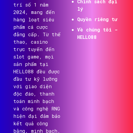
Chính sách đại
trí số 1 năm
lý
2024, mang đến
Quyền riêng tư
hàng loạt siêu
phẩm cá cược
Về chúng tôi -
đẳng cấp. Từ thể
HELLO88
thao, casino
trực tuyến đến
slot game, mọi
sản phẩm tại
HELLO88 đều được
đầu tư kỹ lưỡng
với giao diện
độc đáo, thanh
toán minh bạch
và công nghệ RNG
hiện đại đảm bảo
kết quả công
bằng, minh bạch.