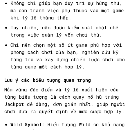
Không chỉ giúp bạn duy trì sự hứng thú,
mà còn tránh việc phụ thuộc vào một game
khi tỷ lệ thắng thấp.
Tuy nhiên, cần được kiểm soát chặt chẽ
trong việc quản lý vốn chơi thử.
Chỉ nên chọn một số ít game phù hợp với
phong cách chơi của bạn, nghiên cứu kỹ
từng trò và xây dựng chiến lược chơi cho
từng game một cách hợp lý.
Lưu ý các biểu tượng quan trọng
Nắm vững đặc điểm và tỷ lệ xuất hiện của
từng biểu tượng là cách quay nổ hũ trúng
Jackpot dễ dàng, đơn giản nhất, giúp người
chơi đưa ra quyết định về mức cược hợp lý.
Wild Symbol
: Biểu tượng Wild có khả năng