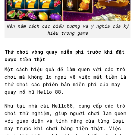
Nên nắm cách các biểu tượng và ý nghĩa của ký
hiệu trong game
Thử chơi vòng quay miễn phí trước khi đặt
cược tiền thật
Một cách hiệu quả để làm quen với các trò
chơi mà không lo ngại về việc mất tiền là
thử chơi các phiên bản miễn phí của máy
quay nổ hũ Hello 88.
Như tại nhà cái Hello88, cung cấp các trò
chơi thử nghiệm, giúp người chơi làm quen
với giao diện và tính năng của từng loại
máy trước khi chơi bằng tiền thật. Việc