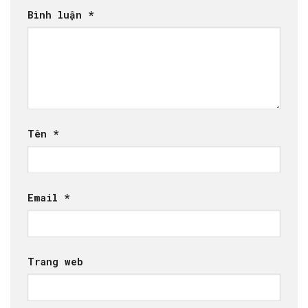
Bình luận
*
Tên
*
Email
*
Trang web