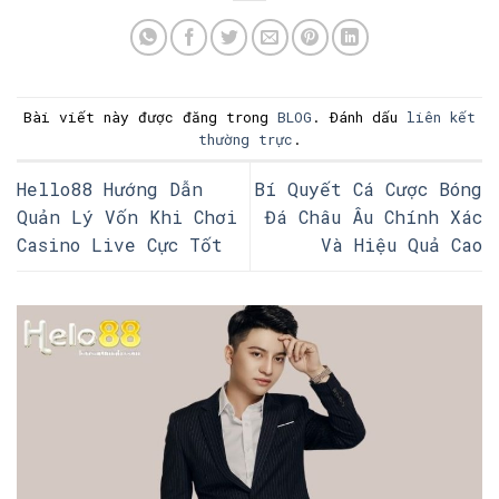
Bài viết này được đăng trong
BLOG
. Đánh dấu
liên kết
thường trực
.
Hello88 Hướng Dẫn
Bí Quyết Cá Cược Bóng
Quản Lý Vốn Khi Chơi
Đá Châu Âu Chính Xác
Casino Live Cực Tốt
Và Hiệu Quả Cao