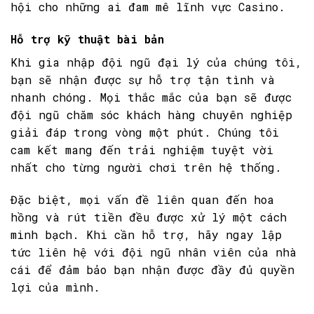
hội cho những ai đam mê lĩnh vực Casino.
Hỗ trợ kỹ thuật bài bản
Khi gia nhập đội ngũ đại lý của chúng tôi,
bạn sẽ nhận được sự hỗ trợ tận tình và
nhanh chóng. Mọi thắc mắc của bạn sẽ được
đội ngũ chăm sóc khách hàng chuyên nghiệp
giải đáp trong vòng một phút. Chúng tôi
cam kết mang đến trải nghiệm tuyệt vời
nhất cho từng người chơi trên hệ thống.
Đặc biệt, mọi vấn đề liên quan đến hoa
hồng và rút tiền đều được xử lý một cách
minh bạch. Khi cần hỗ trợ, hãy ngay lập
tức liên hệ với đội ngũ nhân viên của nhà
cái để đảm bảo bạn nhận được đầy đủ quyền
lợi của mình.