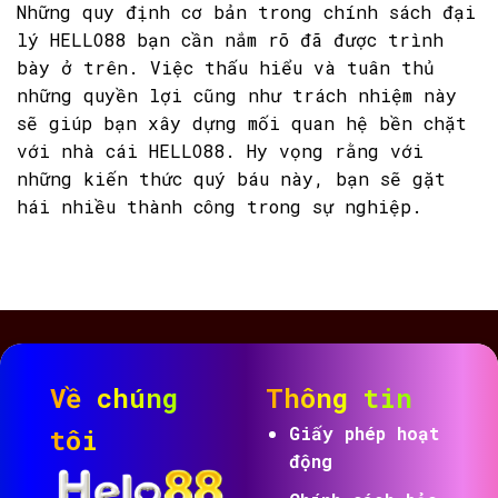
Những quy định cơ bản trong
chính sách đại
lý HELLO88
bạn cần nắm rõ đã được trình
bày ở trên. Việc thấu hiểu và tuân thủ
những quyền lợi cũng như trách nhiệm này
sẽ giúp bạn xây dựng mối quan hệ bền chặt
với nhà cái HELLO88. Hy vọng rằng với
những kiến thức quý báu này, bạn sẽ gặt
hái nhiều thành công trong sự nghiệp.
Về chúng
Thông tin
Giấy phép hoạt
tôi
động