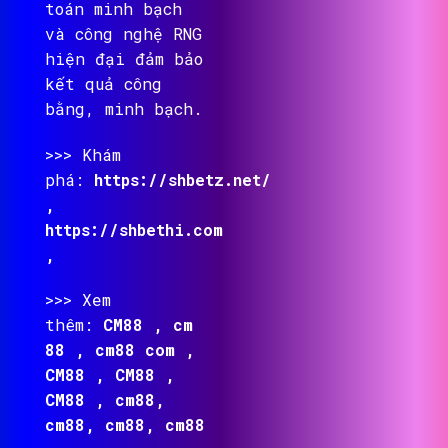
toán minh bạch
và công nghệ RNG
hiện đại đảm bảo
kết quả công
bằng, minh bạch.
>>> Khám
phá:
https://shbetz.net/
,
https://shbethi.com
,
>>> Xem
thêm:
CM88
,
cm
88
,
cm88 com
,
CM88
,
CM88
,
CM88
,
cm88
,
cm88
,
cm88
,
cm88