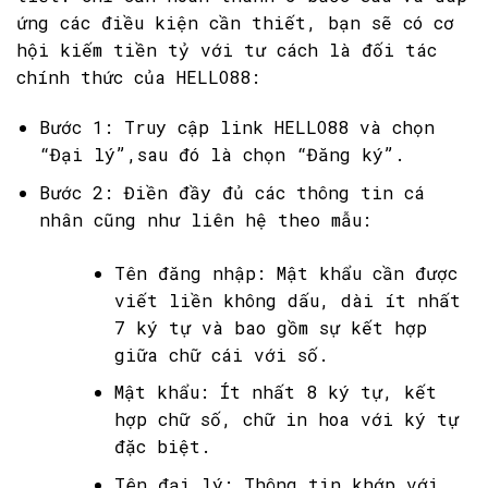
ứng các điều kiện cần thiết, bạn sẽ có cơ
hội kiếm tiền tỷ với tư cách là đối tác
chính thức của HELLO88:
Bước 1: Truy cập
link HELLO88
và chọn
“Đại lý”,sau đó là chọn “Đăng ký”.
Bước 2: Điền đầy đủ các thông tin cá
nhân cũng như liên hệ theo mẫu:
Tên đăng nhập: Mật khẩu cần được
viết liền không dấu, dài ít nhất
7 ký tự và bao gồm sự kết hợp
giữa chữ cái với số.
Mật khẩu: Ít nhất 8 ký tự, kết
hợp chữ số, chữ in hoa với ký tự
đặc biệt.
Tên đại lý: Thông tin khớp với