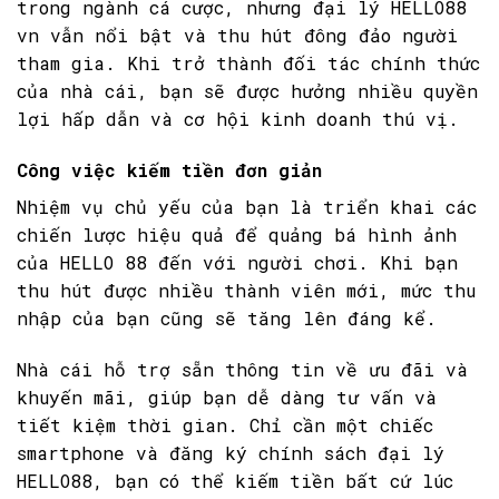
trong ngành cá cược, nhưng đại lý
HELLO88
vn
vẫn nổi bật và thu hút đông đảo người
tham gia. Khi trở thành đối tác chính thức
của nhà cái, bạn sẽ được hưởng nhiều quyền
lợi hấp dẫn và cơ hội kinh doanh thú vị.
Công việc kiếm tiền đơn giản
Nhiệm vụ chủ yếu của bạn là triển khai các
chiến lược hiệu quả để quảng bá hình ảnh
của
HELLO 88
đến với người chơi. Khi bạn
thu hút được nhiều thành viên mới, mức thu
nhập của bạn cũng sẽ tăng lên đáng kể.
Nhà cái hỗ trợ sẵn thông tin về ưu đãi và
khuyến mãi, giúp bạn dễ dàng tư vấn và
tiết kiệm thời gian. Chỉ cần một chiếc
smartphone và đăng ký
chính sách đại lý
HELLO88, bạn có thể kiếm tiền bất cứ lúc