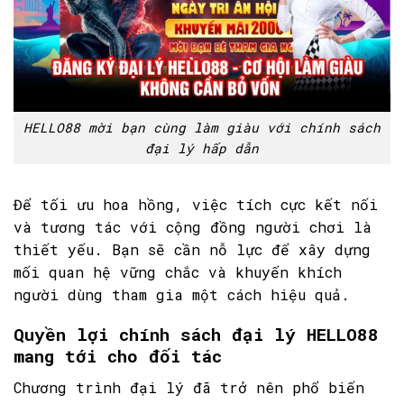
HELLO88 mời bạn cùng làm giàu với chính sách
đại lý hấp dẫn
Để tối ưu hoa hồng, việc tích cực kết nối
và tương tác với cộng đồng người chơi là
thiết yếu. Bạn sẽ cần nỗ lực để xây dựng
mối quan hệ vững chắc và khuyến khích
người dùng tham gia một cách hiệu quả.
Quyền lợi chính sách đại lý HELLO88
mang tới cho đối tác
Chương trình đại lý đã trở nên phổ biến