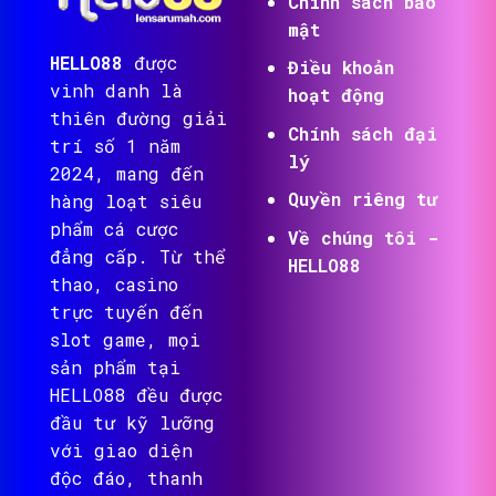
Chính sách bảo
mật
HELLO88
được
Điều khoản
vinh danh là
hoạt động
thiên đường giải
Chính sách đại
trí số 1 năm
lý
2024, mang đến
Quyền riêng tư
hàng loạt siêu
phẩm cá cược
Về chúng tôi -
đẳng cấp. Từ thể
HELLO88
thao, casino
trực tuyến đến
slot game, mọi
sản phẩm tại
HELLO88 đều được
đầu tư kỹ lưỡng
với giao diện
độc đáo, thanh